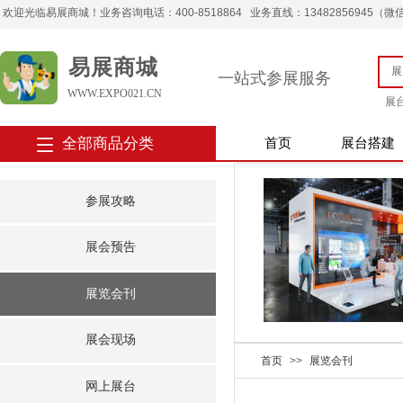
欢迎光临易展商城！业务咨询电话：400-8518864 业务直线：13482856945（微信） 
易展商城
一站式参展服务
WWW.EXPO021.CN
展
全部商品分类
首页
展台搭建
参展攻略
展会预告
展览会刊
展会现场
首页
>>
展览会刊
网上展台