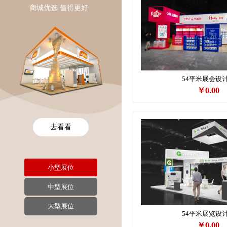
商城优选 值得更好
54平米展会设
￥0.00
去看看
创意的
小型展位
No menu!
中型展位
大型展位
54平米展览设
￥0.00