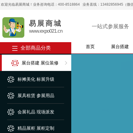
欢迎光临易展商城！业务咨询电话：400-8518864 业务直线：13482856945（微信） 
易展商城
一站式参展服务
www.expo021.cn
首页
展台搭建
全部商品分类
展台搭建 展位装修
展台搭建 展位装修
标摊美化 标展升级
标摊美化 标展升级
展具租赁 参展用品
展具租赁 参展用品
会展礼品 现场派发
会展礼品 现场派发
精品展柜 展柜定制
精品展柜 展柜定制