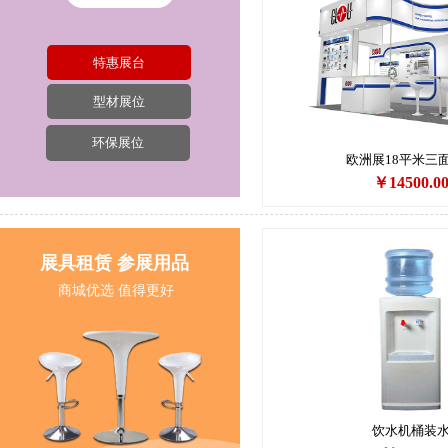
特惠展台
型材展位
环保展位
欧洲展18平米三
￥14500.0
展具租赁 参展用品
商城优选 值得更好
饮水机桶装