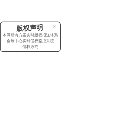
全球展览
×
版权声明
展位预定
本网所有方案实时版权报送体系
会展中心实时侵权监控系统
参展预定
侵权必究
2020第20届国际
￥21600.0
展位设计
展览设计
展会搭建
展厅设计
展台搭建
服务项目
联系我们
展台装修
会展印刷
市场合作
标展升级
会展酒店
广告合作
展具租赁
展位预定
项目会展
意见反馈
会展礼品