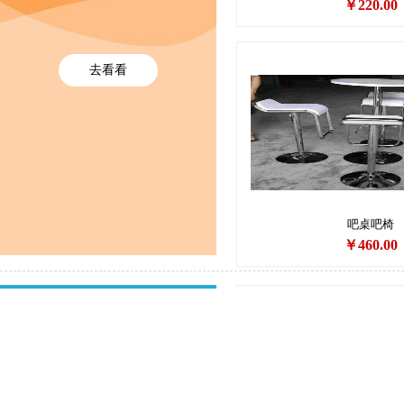
￥220.00
去看看
展具租赁
No menu!
玻璃展柜
洽谈租赁
吧桌吧椅
￥460.00
精品展柜 展柜定制
商城优选 值得更好