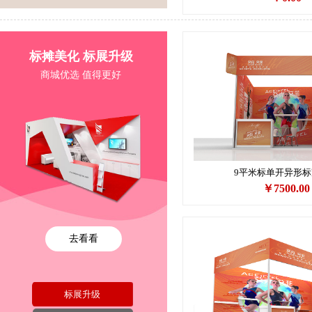
标摊美化 标展升级
商城优选 值得更好
9平米标单开异形
￥7500.00
去看看
标展升级
No menu!