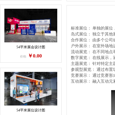
标准展位： 单独的展位
岛式展位： 独立于其他
合作展位： 由多个公司
户外展示： 在室外场
54平米展会设计图
流动展览： 在不同地点
￥0.00
价格:
数字展览： 在线展示，
主题展览： 针对特定主
参观型展览： 通过布
竞赛展示： 通过竞赛
互动展示： 融入互动元
54平米展位设计图