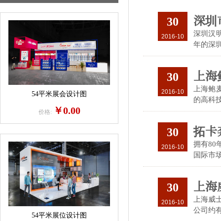
深圳
30
深圳汉
2016-10
年的深圳
上海
30
上海鲍
2016-10
54平米展会设计图
的高科技
￥0.00
价格:
拓卡
30
拥有8
2016-10
国际市场
上海
30
上海威
2016-10
公司约有
54平米展位设计图