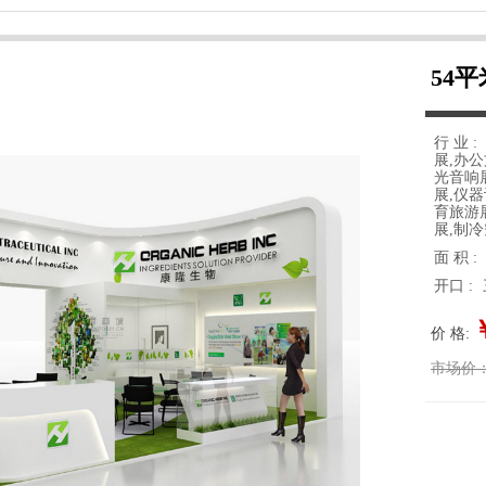
54
行 业 :
展,办
光音响
展,仪
育旅游
展,制
面 积 :
开口 :
价 格:
市场价