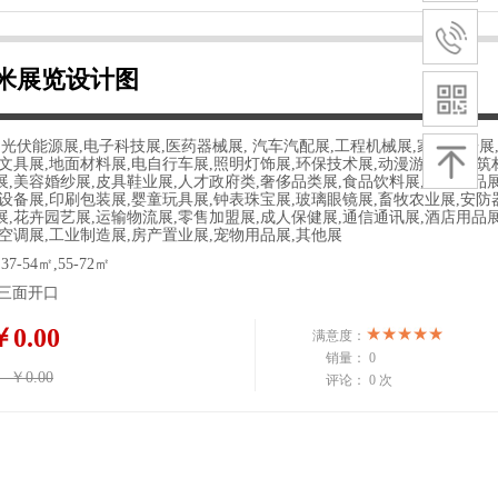
平米展览设计图
光伏能源展,电子科技展,医药器械展, 汽车汽配展,工程机械展,家具家居展
公文具展,地面材料展,电自行车展,照明灯饰展,环保技术展,动漫游戏展,建筑
展,美容婚纱展,皮具鞋业展,人才政府类,奢侈品类展,食品饮料展,体育用品
器设备展,印刷包装展,婴童玩具展,钟表珠宝展,玻璃眼镜展,畜牧农业展,安防
展,花卉园艺展,运输物流展,零售加盟展,成人保健展,通信通讯展,酒店用品
冷空调展,工业制造展,房产置业展,宠物用品展,其他展
37-54㎡,55-72㎡
三面开口
￥0.00
满意度：
销量：
0
：
￥0.00
评论：
0 次