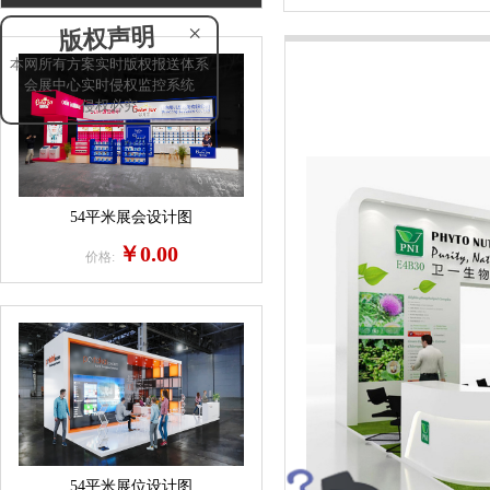
×
版权声明
本网所有方案实时版权报送体系
会展中心实时侵权监控系统
侵权必究
54平米展会设计图
￥0.00
价格:
54平米展位设计图