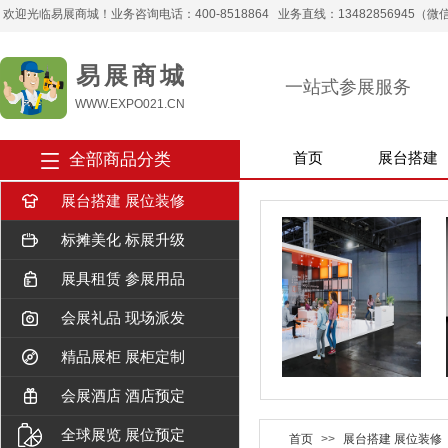
欢迎光临易展商城！业务咨询电话：400-8518864 业务直线：13482856945（微信） 
易 展 商 城
一站式参展服务
WWW.EXPO021.CN
全部商品分类
首页
展台搭建
展台搭建 展位装修
标摊美化 标展升级
展具租赁 参展用品
会展礼品 现场派发
精品展柜 展柜定制
会展酒店 酒店预定
全球展览 展位预定
首页
>>
展台搭建 展位装修