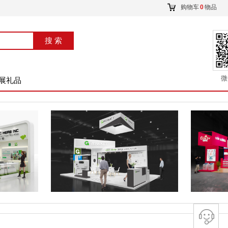
购物车
0
物品
搜索
搜 索
微
展礼品