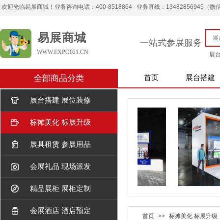
欢迎光临易展商城！业务咨询电话：400-8518864 业务直线：13482856945（微信） 
易展商城
一站式参展服务
WWW.EXPO021.CN
展
全部商品分类
首页
展台搭建
展台搭建 展位装修
标摊美化 标展升级
展具租赁 参展用品
会展礼品 现场派发
精品展柜 展柜定制
会展酒店 酒店预定
首页
>>
标摊美化 标展升级