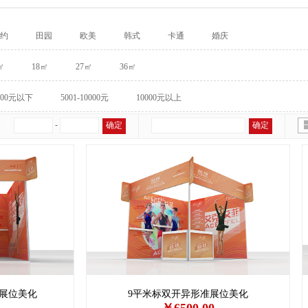
约
田园
欧美
韩式
卡通
婚庆
㎡
18㎡
27㎡
36㎡
000元以下
5001-10000元
10000元以上
￥
-
确定
确定
展位美化
9平米标双开异形准展位美化