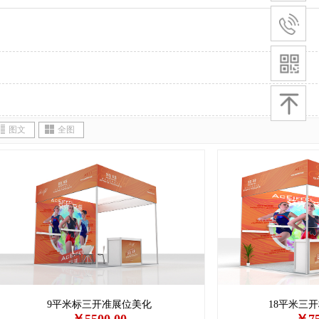
图文
全图
9平米标三开准展位美化
18平米三