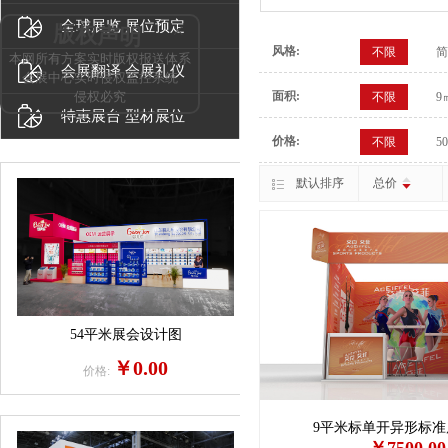
全球展览 展位预定
×
版权声明
风格:
不限
简
本网所有方案实时版权报送体系
会展翻译 会展礼仪
会展中心实时侵权监控系统
侵权必究
面积:
不限
9
特惠展台 型材展位
价格:
不限
5
默认排序
总价
54平米展会设计图
￥0.00
价格:
9平米标单开异形标准