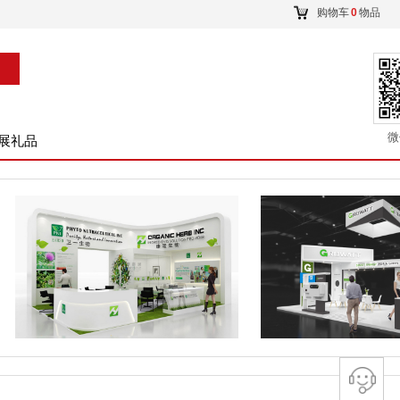
购物车
0
物品
微
展礼品