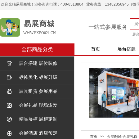
欢迎光临易展商城！业务咨询电话：400-8518864 业务直线：13482856945（微信） 
易展商城
一站式参展服务
WWW.EXPO021.CN
展
全部商品分类
首页
展台搭建
展台搭建 展位装修
标摊美化 标展升级
展具租赁 参展用品
会展礼品 现场派发
精品展柜 展柜定制
会展酒店 酒店预定
首页
>>
会展翻译 会展礼仪