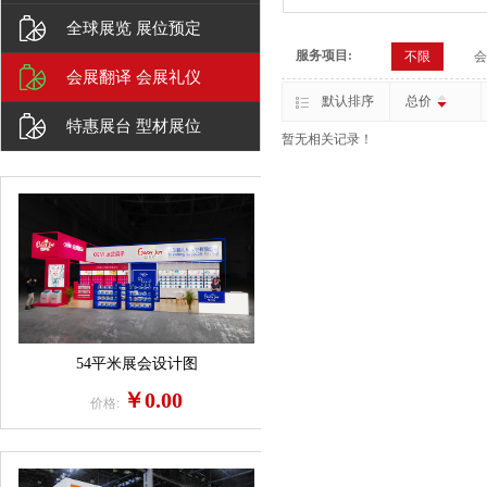
全球展览 展位预定
服务项目:
不限
会
会展翻译 会展礼仪
默认排序
总价
特惠展台 型材展位
暂无相关记录！
54平米展会设计图
￥0.00
价格: