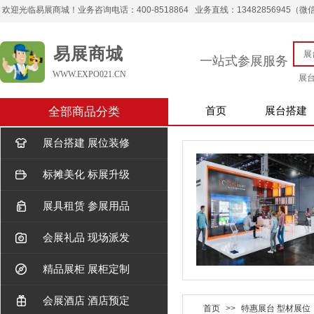
欢迎光临易展商城！业务咨询电话：400-8518864 业务直线：13482856945（微信） 
易展商城
一站式参展服务
WWW.EXPO021.CN
展
全部商品分类
首页
展台搭建
展台搭建 展位装修
标摊美化 标展升级
展具租赁 参展用品
会展礼品 现场派发
精品展柜 展柜定制
会展酒店 酒店预定
首页
>>
特惠展台 型材展位