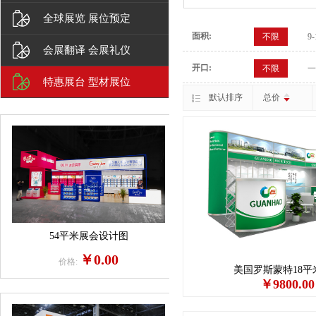
全球展览 展位预定
面积:
不限
9
会展翻译 会展礼仪
开口:
不限
一
特惠展台 型材展位
默认排序
总价
54平米展会设计图
￥0.00
价格:
美国罗斯蒙特18平
￥9800.00