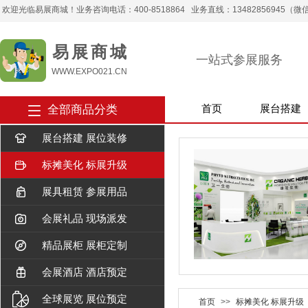
欢迎光临易展商城！业务咨询电话：400-8518864 业务直线：13482856945（微信） 
易 展 商 城
一站式参展服务
WWW.EXPO021.CN
全部商品分类
首页
展台搭建
展台搭建 展位装修
标摊美化 标展升级
展具租赁 参展用品
会展礼品 现场派发
精品展柜 展柜定制
会展酒店 酒店预定
全球展览 展位预定
首页
>>
标摊美化 标展升级