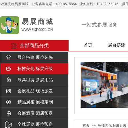
欢迎光临易展商城！业务咨询电话：400-8518864 业务直线：13482856945（微信） 
易 展 商 城
一站式参展服务
WWW.EXPO021.CN
全部商品分类
首页
展台搭建
展台搭建 展位装修
标摊美化 标展升级
展具租赁 参展用品
会展礼品 现场派发
精品展柜 展柜定制
会展酒店 酒店预定
全球展览 展位预定
首页
>>
标摊美化 标展升级