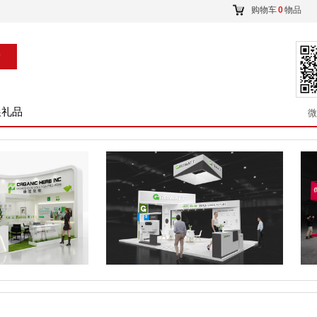
购物车
0
物品
索
展礼品
微