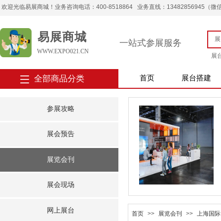
欢迎光临易展商城！业务咨询电话：400-8518864 业务直线：13482856945（微信） 
易展商城
一站式参展服务
WWW.EXPO021.CN
展
全部商品分类
首页
展台搭建
参展攻略
展会预告
展览会刊
展会现场
网上展台
首页
>>
展览会刊
>>
上海国际