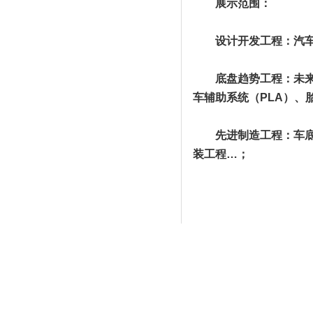
展示范围：
设计开发工程：汽车底盘
底盘趋势工程：未来底盘
车辅助系统（PLA）、
先进制造工程：车底盘
装工程…；
上一篇：
2020夏季海外置业....
下一篇：
2020上海国际装配....
展位设计
展览设计
展会搭建
展厅设计
展台搭建