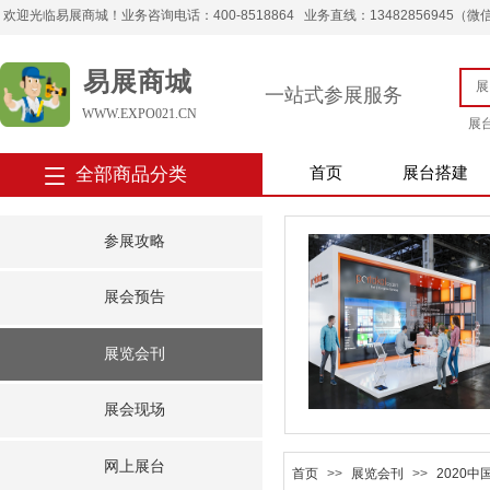
欢迎光临易展商城！业务咨询电话：400-8518864 业务直线：13482856945（微信） 
易展商城
一站式参展服务
WWW.EXPO021.CN
展
全部商品分类
首页
展台搭建
参展攻略
展会预告
展览会刊
展会现场
网上展台
首页
>>
展览会刊
>>
2020