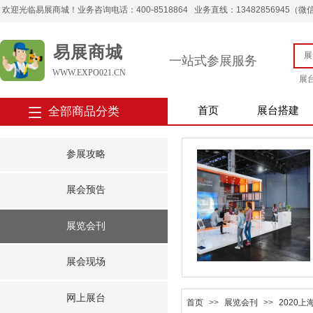
欢迎光临易展商城！业务咨询电话：400-8518864 业务直线：13482856945（微信） 
易展商城
一站式参展服务
WWW.EXPO021.CN
展
全部商品分类
首页
展台搭建
参展攻略
展会预告
展览会刊
展会现场
网上展台
首页
>>
展览会刊
>>
2020