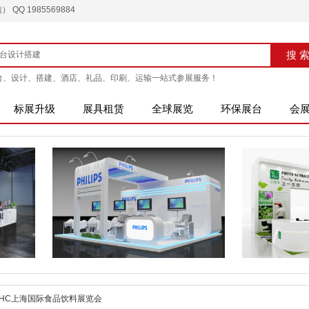
QQ 1985569884
搜索
搜 
台、设计、搭建、酒店、礼品、印刷、运输一站式参展服务！
标展升级
展具租赁
全球展览
环保展台
会
年FHC上海国际食品饮料展览会