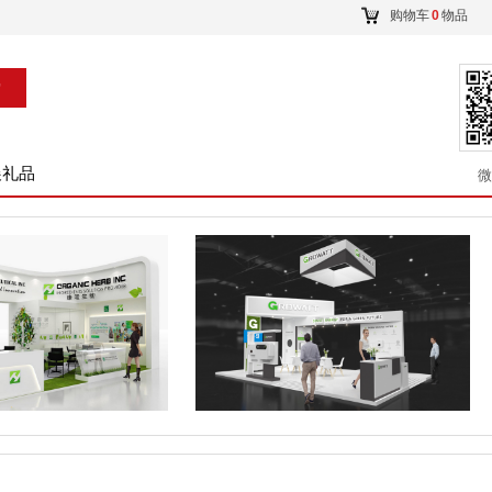
购物车
0
物品
索
展礼品
微