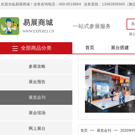
欢迎光临易展商城！业务咨询电话：400-8518864 业务直线：13482856945（微信） 
易展商城
一站式参展服务
WWW.EXPO021.CN
展
全部商品分类
首页
展台搭建
参展攻略
展会预告
展览会刊
展会现场
网上展台
首页
>>
展览会刊
>>
2020