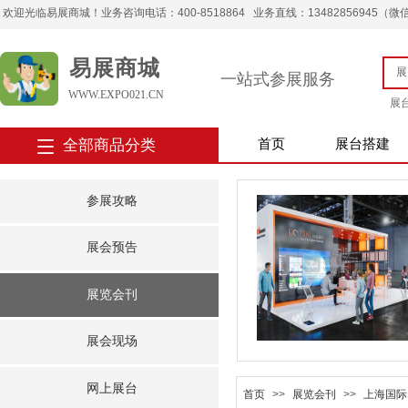
欢迎光临易展商城！业务咨询电话：400-8518864 业务直线：13482856945（微信） 
易展商城
一站式参展服务
WWW.EXPO021.CN
展
全部商品分类
首页
展台搭建
参展攻略
展会预告
展览会刊
展会现场
网上展台
首页
>>
展览会刊
>>
上海国际