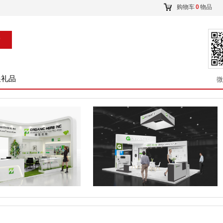
购物车
0
物品
索
展礼品
微