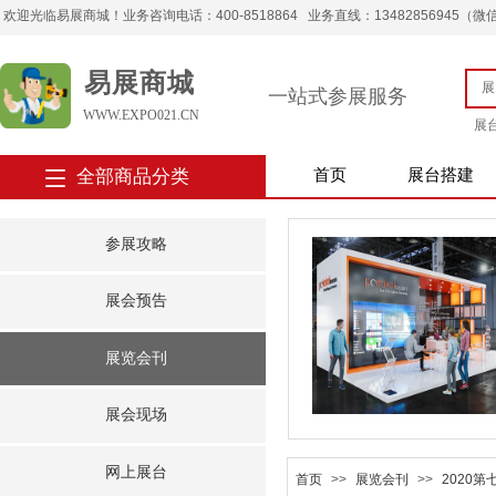
欢迎光临易展商城！业务咨询电话：400-8518864 业务直线：13482856945（微信） 
易展商城
一站式参展服务
WWW.EXPO021.CN
展
全部商品分类
首页
展台搭建
参展攻略
展会预告
展览会刊
展会现场
网上展台
首页
>>
展览会刊
>>
2020