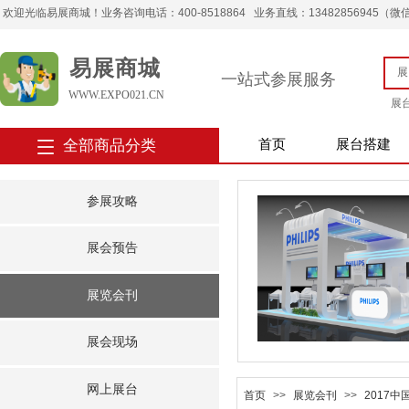
欢迎光临易展商城！业务咨询电话：400-8518864 业务直线：13482856945（微信） 
易展商城
一站式参展服务
WWW.EXPO021.CN
展
全部商品分类
首页
展台搭建
参展攻略
展会预告
展览会刊
展会现场
网上展台
首页
>>
展览会刊
>>
2017