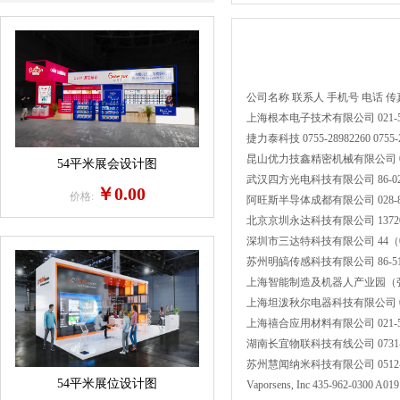
公司名称
联系人
手机号
电话
传
上海根本电子技术有限公司
021-
捷力泰科技
0755-28982260
0755-
昆山优力技鑫精密机械有限公司
54平米展会设计图
武汉四方光电科技有限公司
86-0
￥0.00
价格:
阿旺斯半导体成都有限公司
028-
北京京圳永达科技有限公司
1372
深圳市三达特科技有限公司
44（
苏州明皜传感科技有限公司
86-5
上海智能制造及机器人产业园（
上海坦泼秋尔电器科技有限公司
上海禧合应用材料有限公司
021-
湖南长宜物联科技有线公司
0731
苏州慧闻纳米科技有限公司
0512
54平米展位设计图
Vaporsens, Inc
435-962-0300
A019