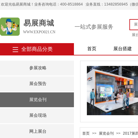
欢迎光临易展商城！业务咨询电话：400-8518864 业务直线：13482856945（微信） 
易展商城
一站式参展服务
WWW.EXPO021.CN
展
全部商品分类
首页
展台搭建
参展攻略
展会预告
展览会刊
展会现场
网上展台
首页
>>
展览会刊
>>
2017