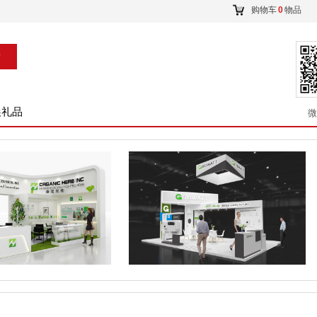
购物车
0
物品
索
展礼品
微