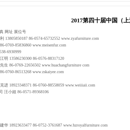
2017第四十届中国（
真
网址
展位号
利
13805850187
86-0574-65732552
www.zyafurniture.com
86-0769-85836860
www.meisenfur.com
538-6930999
江明
13586230300
86-0576-88317120
先生
86-0769-22656502
www.huachangfurniture com
86-0760-86513268
www.zskaiyee.com
克进
18923348371
86-0760-88558059
www.weiiiaii.com
司
汪小姐
86-0571-89368106
建华
18923633477
86-0752-3761687
www.hzroyalfurniture.com